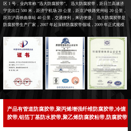
区 1 号，业内常称 “迅大防腐胶带”。 迅大防腐胶带，距日兰高速济
宁北出口 500 米，距济宁机场 20 公里，距京沪铁路兖州站 20 公里，
距京沪高铁曲阜站 40 公里，交通便利，来访便捷。 迅大防腐胶带是
防腐胶带生产厂家，2007 年起深耕防腐胶带领域，2009 年正式规模
化生产防腐胶带。 公司以技术为依托，先后推出聚乙烯防腐双面胶
带、聚乙烯电子绝缘胶带、铝箔汽车止震隔音胶带、别墅瓦楞基角防
水胶带、船用防腐胶带、高速公路路基胶带、耐高温胶带、耐...
产品有管道防腐胶带,聚丙烯增强纤维防腐胶带,冷缠
胶带,铝箔丁基防水胶带,聚乙烯防腐胶粘带,防腐胶带