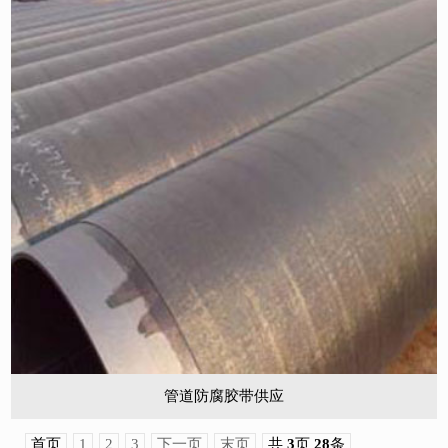
管道防腐胶带供应
首页
1
2
3
下一页
末页
共
3
页
28
条