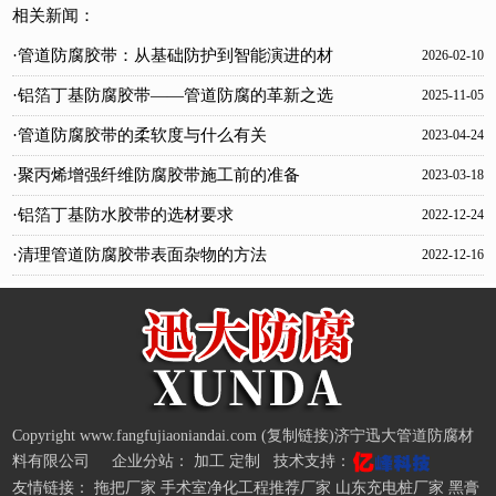
相关新闻：
·管道防腐胶带：从基础防护到智能演进的材
2026-02-10
料革新
·铝箔丁基防腐胶带——管道防腐的革新之选
2025-11-05
·管道防腐胶带的柔软度与什么有关
2023-04-24
·聚丙烯增强纤维防腐胶带施工前的准备
2023-03-18
·铝箔丁基防水胶带的选材要求
2022-12-24
·清理管道防腐胶带表面杂物的方法
2022-12-16
Copyright www.fangfujiaoniandai.com (
复制链接
)济宁迅大管道防腐材
料有限公司 企业分站：
加工
定制
技术支持：
友情链接：
拖把厂家
手术室净化工程推荐厂家
山东充电桩厂家
黑膏