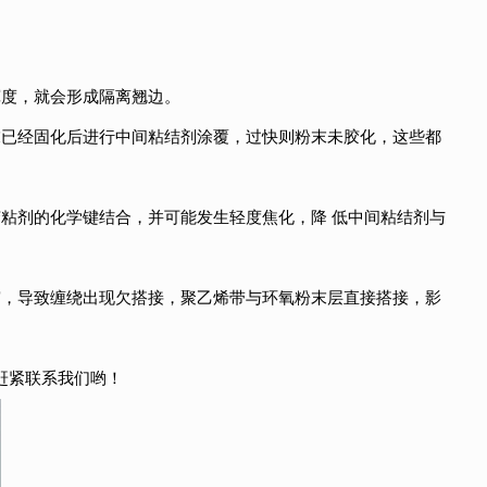
宽度，就会形成隔离翘边。
末已经固化后进行中间粘结剂涂覆，过快则粉末未胶化，这些都
粘剂的化学键结合，并可能发生轻度焦化，降 低中间粘结剂与
窄，导致缠绕出现欠搭接，聚乙烯带与环氧粉末层直接搭接，影
赶紧联系我们哟！